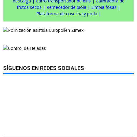
descarga
|
Carro transportador de bins
|
Calibradora de
frutos secos
|
Remecedor de piola
|
Limpia fosas
|
Plataforma de cosecha y poda
|
SÍGUENOS EN REDES SOCIALES