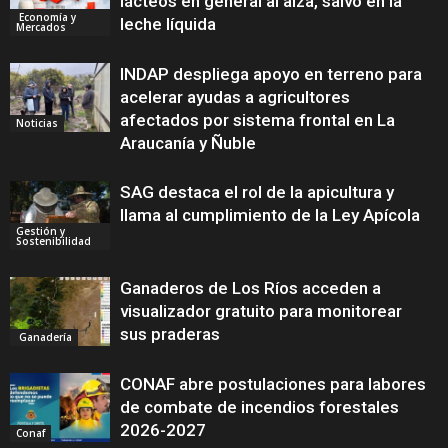
lácteos en general al alza, salvo en la
Economía y
leche líquida
Mercados
INDAP despliega apoyo en terreno para
acelerar ayudas a agricultores
afectados por sistema frontal en La
Noticias
Araucanía y Ñuble
SAG destaca el rol de la apicultura y
llama al cumplimiento de la Ley Apícola
Gestión y
Sostenibilidad
Ganaderos de Los Ríos acceden a
visualizador gratuito para monitorear
sus praderas
Ganadería
CONAF abre postulaciones para labores
de combate de incendios forestales
2026-2027
Conaf