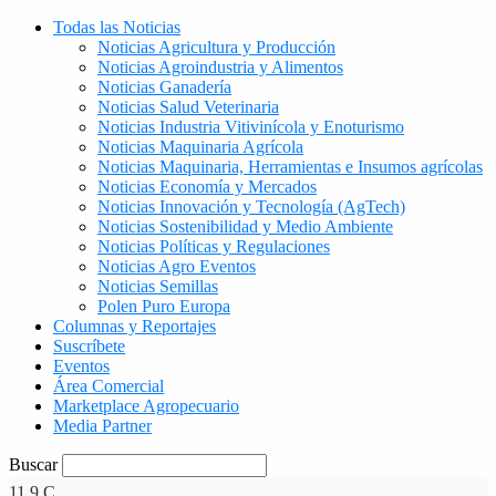
Todas las Noticias
Noticias Agricultura y Producción
Noticias Agroindustria y Alimentos
Noticias Ganadería
Noticias Salud Veterinaria
Noticias Industria Vitivinícola y Enoturismo
Noticias Maquinaria Agrícola
Noticias Maquinaria, Herramientas e Insumos agrícolas
Noticias Economía y Mercados
Noticias Innovación y Tecnología (AgTech)
Noticias Sostenibilidad y Medio Ambiente
Noticias Políticas y Regulaciones
Noticias Agro Eventos
Noticias Semillas
Polen Puro Europa
Columnas y Reportajes
Suscríbete
Eventos
Área Comercial
Marketplace Agropecuario
Media Partner
Buscar
11.9
C