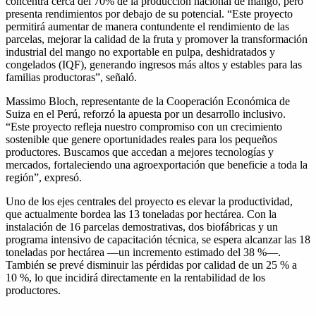
concentra cerca del 70% de la producción nacional de mango, pero
presenta rendimientos por debajo de su potencial. “Este proyecto
permitirá aumentar de manera contundente el rendimiento de las
parcelas, mejorar la calidad de la fruta y promover la transformación
industrial del mango no exportable en pulpa, deshidratados y
congelados (IQF), generando ingresos más altos y estables para las
familias productoras”, señaló.
Massimo Bloch, representante de la Cooperación Económica de
Suiza en el Perú, reforzó la apuesta por un desarrollo inclusivo.
“Este proyecto refleja nuestro compromiso con un crecimiento
sostenible que genere oportunidades reales para los pequeños
productores. Buscamos que accedan a mejores tecnologías y
mercados, fortaleciendo una agroexportación que beneficie a toda la
región”, expresó.
Uno de los ejes centrales del proyecto es elevar la productividad,
que actualmente bordea las 13 toneladas por hectárea. Con la
instalación de 16 parcelas demostrativas, dos biofábricas y un
programa intensivo de capacitación técnica, se espera alcanzar las 18
toneladas por hectárea —un incremento estimado del 38 %—.
También se prevé disminuir las pérdidas por calidad de un 25 % a
10 %, lo que incidirá directamente en la rentabilidad de los
productores.