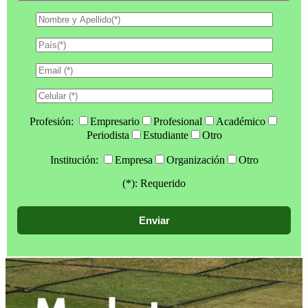
Profesión:
Empresario
Profesional
Académico
Periodista
Estudiante
Otro
Institución:
Empresa
Organización
Otro
(*): Requerido