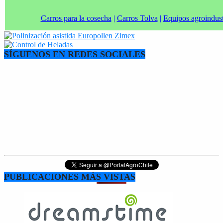
Carros para la cosecha
|
Carros Tolva
|
Equipos agroindust
SÍGUENOS EN REDES SOCIALES
PUBLICACIONES MÁS VISTAS