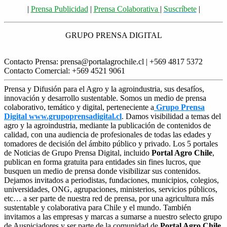
|
Prensa Publicidad
|
Prensa Colaborativa
|
Suscríbete
|
GRUPO PRENSA DIGITAL
Contacto Prensa: prensa@portalagrochile.cl | +569 4817 5372
Contacto Comercial: +569 4521 9061
Prensa y Difusión para el Agro y la agroindustria, sus desafíos,
innovación y desarrollo sustentable. Somos un medio de prensa
colaborativo, temático y digital, perteneciente a
Grupo Prensa
Digital www.grupoprensadigital.cl
. Damos visibilidad a temas del
agro y la agroindustria, mediante la publicación de contenidos de
calidad, con una audiencia de profesionales de todas las edades y
tomadores de decisión del ámbito público y privado. Los 5 portales
de Noticias de Grupo Prensa Digital, incluido
Portal Agro Chile
,
publican en forma gratuita para entidades sin fines lucros, que
busquen un medio de prensa donde visibilizar sus contenidos.
Dejamos invitados a periodistas, fundaciones, municipios, colegios,
universidades, ONG, agrupaciones, ministerios, servicios públicos,
etc… a ser parte de nuestra red de prensa, por una agricultura más
sustentable y colaborativa para Chile y el mundo. También
invitamos a las empresas y marcas a sumarse a nuestro selecto grupo
de Auspiciadores y ser parte de la comunidad de
Portal Agro Chile