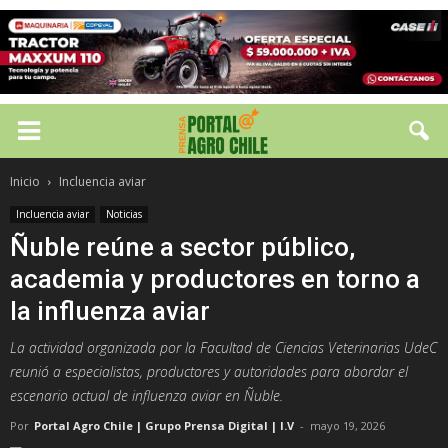
Inicio
Incluencia aviar
Incluencia aviar
Noticias
Ñuble reúne a sector público,
academia y productores en torno a
la influenza aviar
La actividad organizada por la Facultad de Ciencias Veterinarias UdeC
reunió a especialistas, productores y autoridades para abordar el
escenario actual de influenza aviar en Ñuble.
Por
Portal Agro Chile | Grupo Prensa Digital | I.V
-
mayo 19, 2026