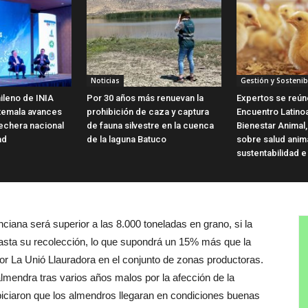
Noticias
Gestión y Sostenib
ileno de INIA
Por 30 años más renuevan la
Expertos se reún
temala avances
prohibición de caza y captura
Encuentro Latin
 lechera nacional
de fauna silvestre en la cuenca
Bienestar Animal,
ad
de la laguna Batuco
sobre salud anim
sustentabilidad e
ana será superior a las 8.000 toneladas en grano, si la
sta su recolección, lo que supondrá un 15% más que la
r La Unió Llauradora en el conjunto de zonas productoras.
lmendra tras varios años malos por la afección de la
opiciaron que los almendros llegaran en condiciones buenas