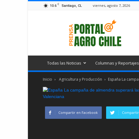
C
10.6
viernes, agosto 7, 2026
Santiago, CL
Portal
Agro
Chile
Todas las Noticias
Columnas y Reportajes
Inicio
Agricultura y Producción
España La campañ
Compartir en Facebook
Compartir