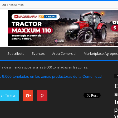
Quienes somos
Suscríbete
Eventos
Área Comercial
Marketplace Agropec
a de almendra superará las 8.000 toneladas en las zonas...
A
E
a
 en Twitter
t
p
V