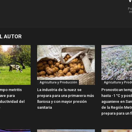
Po
m
L AUTOR
Agricultura y Producción
Agricultura y Prod
empo metritis
La industria de la nuez se
Pronostican tem
lave para
prepara para una primavera más
hasta -1 °C y posi
ductividad del
lluviosa y con mayor presión
aguanieve en Sant
o
sanitaria
de la Región Met
prepara para un fi