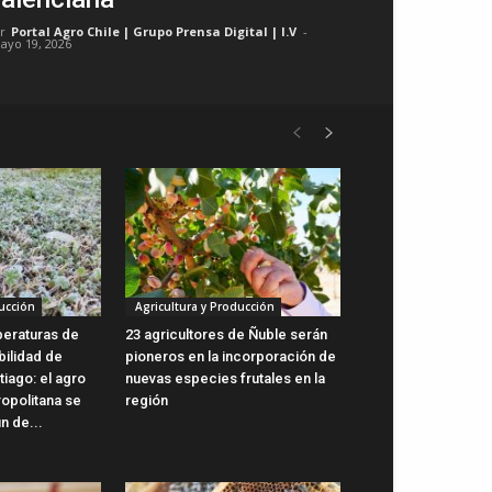
r
Portal Agro Chile | Grupo Prensa Digital | I.V
-
ayo 19, 2026
ucción
Agricultura y Producción
peraturas de
23 agricultores de Ñuble serán
bilidad de
pioneros en la incorporación de
iago: el agro
nuevas especies frutales en la
ropolitana se
región
n de...