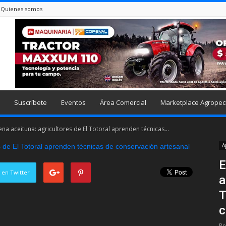
Quienes somos
Suscríbete
Eventos
Área Comercial
Marketplace Agropec
na aceituna: agricultores de El Totoral aprenden técnicas...
A
E
 en Twitter
a
T
c
Po