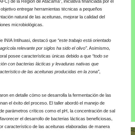
AFC) de la Región de Atacama”, iniciativa financiada por el
objetivo entregar herramientas técnicas a pequeños
tación natural de las aceitunas, mejorar la calidad del
iones microbiológicas.
de INIA Intihuasi, destacó que
“este trabajo está orientado
rícola relevante por siglos ha sido el olivo”
. Asimismo,
toral posee características únicas debido a que
“todo se
ción con bacterias lácticas y levaduras nativas que
acterístico de las aceitunas producidas en la zona”
,
caron en detalle cómo se desarrolla la fermentación de las
an el éxito del proceso. El taller abordó el manejo de
e parámetros críticos como el pH, la concentración de sal
avorecer el desarrollo de bacterias lácticas beneficiosas,
or característico de las aceitunas elaboradas de manera