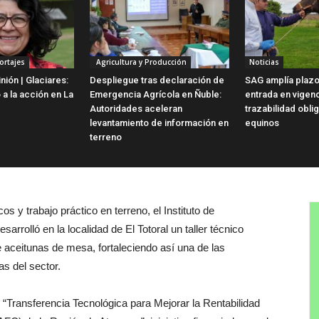
ortajes
Agricultura y Producción
Noticias
ión | Glaciares:
Despliegue tras declaración de
SAG amplía plazo
 a la acción en La
Emergencia Agrícola en Ñuble:
entrada en vigen
Autoridades aceleran
trazabilidad obli
levantamiento de información en
equinos
terreno
 y trabajo práctico en terreno, el Instituto de
sarrolló en la localidad de El Totoral un taller técnico
 aceitunas de mesa, fortaleciendo así una de las
s del sector.
o “Transferencia Tecnológica para Mejorar la Rentabilidad