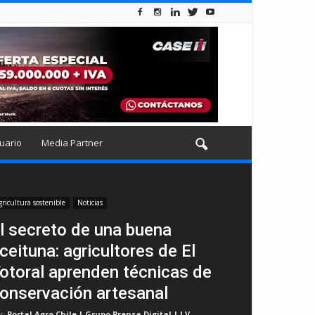
uario
Media Partner
gricultura sostenible
Noticias
l secreto de una buena
ceituna: agricultores de El
otoral aprenden técnicas de
onservación artesanal
r
Portal Agro Chile | Grupo Prensa Digital | I.V
-