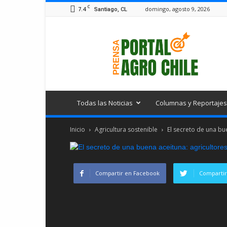
C
7.4
domingo, agosto 9, 2026
Santiago, CL
Portal
Agro
Chile
Todas las Noticias
Columnas y Reportajes
Inicio
Agricultura sostenible
El secreto de una bue
Compartir en Facebook
Compartir