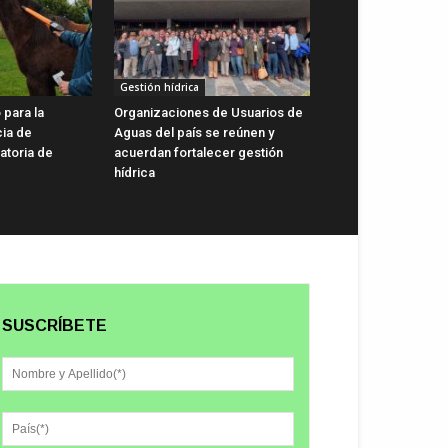
Gestión hídrica
 para la
Organizaciones de Usuarios de
cia de
Aguas del país se reúnen y
gatoria de
acuerdan fortalecer gestión
hídrica
SUSCRÍBETE