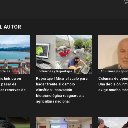
m
L AUTOR
ortajes
Columnas y Reportajes
Columnas y Report
is hídrica en
Reportaje | Mirar el suelo para
Columna de opini
a pesar de
hacer frente al cambio
Una decisión inm
las reservas de
climático: Innovación
exige mucho más
biotecnológica resguarda la
agricultura nacional