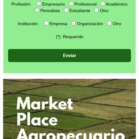
Profesión:
Empresario
Profesional
Académico
Periodista
Estudiante
Otro
Institución:
Empresa
Organización
Otro
(*): Requerido