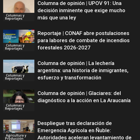
Columna de opinión | UPOV 91: Una
decisión inminente que exige mucho
Columnas y
más que una ley
Reportajes
Reportaje | CONAF abre postulaciones
para labores de combate de incendios
Columnas y
forestales 2026-2027
Reportajes
Columna de opinión | La lechería
argentina: una historia de inmigrantes,
Columnas y
esfuerzo y transformación
Reportajes
Columna de opinión | Glaciares: del
diagnóstico a la acción en La Araucanía
Columnas y
Reportajes
Despliegue tras declaración de
Emergencia Agrícola en Ñuble:
Agricultura y
Autoridades aceleran levantamiento de
Producción