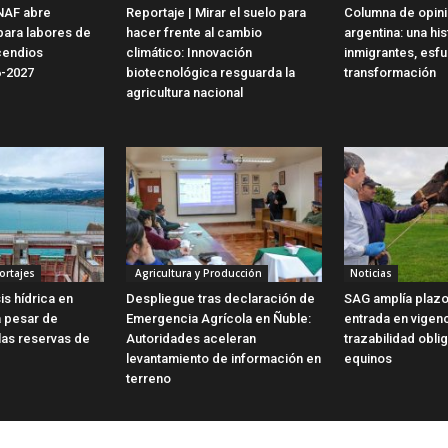
NAF abre
Reportaje | Mirar el suelo para
Columna de opinió
para labores de
hacer frente al cambio
argentina: una his
cendios
climático: Innovación
inmigrantes, esf
6-2027
biotecnológica resguarda la
transformación
agricultura nacional
ortajes
Agricultura y Producción
Noticias
is hídrica en
Despliegue tras declaración de
SAG amplía plazo
a pesar de
Emergencia Agrícola en Ñuble:
entrada en vigen
las reservas de
Autoridades aceleran
trazabilidad obli
levantamiento de información en
equinos
terreno