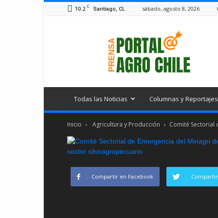
C
10.2
sábado, agosto 8, 2026
Santiago, CL
Portal
Agro
Chile
Todas las Noticias
Columnas y Reportajes
Inicio
Agricultura y Producción
Comité Sectorial 
Compartir en Facebook
Compartir