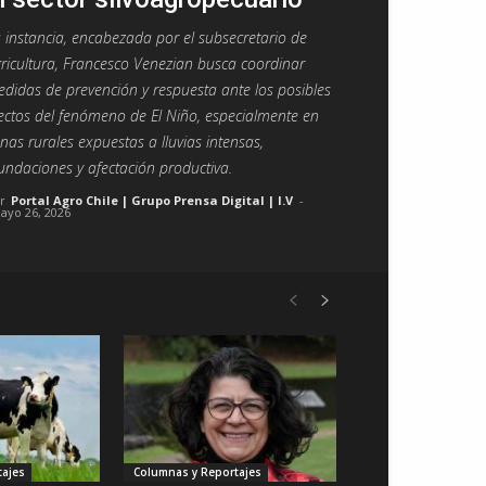
 instancia, encabezada por el subsecretario de
ricultura, Francesco Venezian busca coordinar
didas de prevención y respuesta ante los posibles
ectos del fenómeno de El Niño, especialmente en
nas rurales expuestas a lluvias intensas,
undaciones y afectación productiva.
r
Portal Agro Chile | Grupo Prensa Digital | I.V
-
ayo 26, 2026
ajes
Columnas y Reportajes