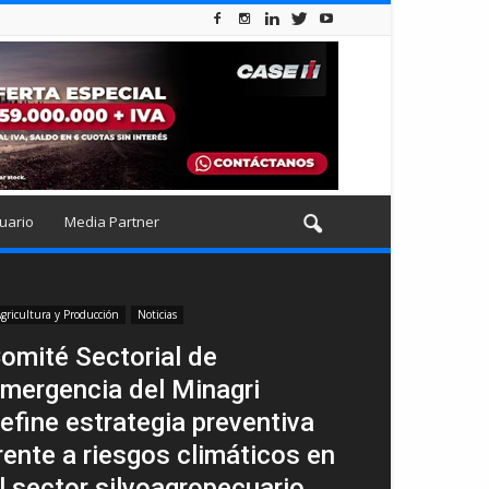
uario
Media Partner
gricultura y Producción
Noticias
omité Sectorial de
mergencia del Minagri
efine estrategia preventiva
rente a riesgos climáticos en
l sector silvoagropecuario