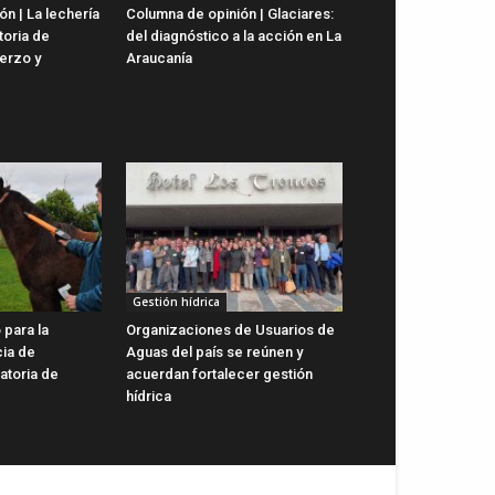
n | La lechería
Columna de opinión | Glaciares:
toria de
del diagnóstico a la acción en La
uerzo y
Araucanía
Gestión hídrica
 para la
Organizaciones de Usuarios de
cia de
Aguas del país se reúnen y
gatoria de
acuerdan fortalecer gestión
hídrica