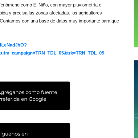
n fenómeno como El Niño, con mayor pluviometría e
da y precisa las zonas afectadas, los agricultores
o. Contamos con una base de datos muy importante para que
Aa4LeNadJhO?
l&utm_campaign=TRN_TDL_05&trk=TRN_TDL_05