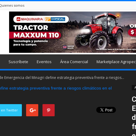
Quienes somos
Suscríbete
Eventos
Área Comercial
Marketplace Agropec
de Emergencia del Minagri define estrategia preventiva frente a riesgos...
A
C
E
 en Twitter
d
f
e