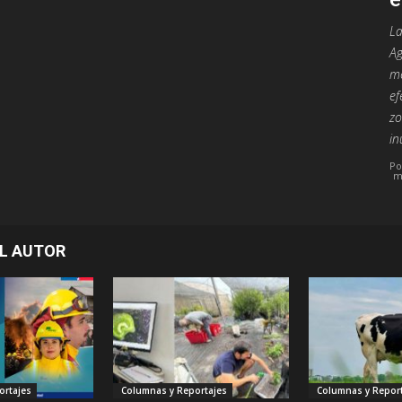
La
Ag
me
ef
zo
in
Po
m
L AUTOR
ortajes
Columnas y Reportajes
Columnas y Report