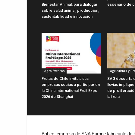
Bienestar Animal, para dialogar
escenario de c
sobre salud animal, producción,
sustentabilidad e innovación
Agro Eventos
Agricultura y P
Frutas de Chile invita a sus
SAG descarta q
empresas socias a participar en
lluvias impliqu
la China International Fruit Expo
de proliferaci
2026 de Shanghái
la fruta
Bahco, empresa de SNA Europe fabricante de her