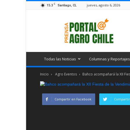
C
15.3
jueves, agosto 6, 2026
Santiago, CL
Portal
Agro
Chile
Todas las Noticias
Columnas y Reportajes
Inicio
Agro Eventos
Bahco acompañará la XII Fies
Compartir en Facebook
Compartir