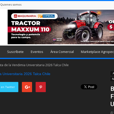
Quienes somos
Suscríbete
Eventos
Área Comercial
Marketplace Agropec
ta de la Vendimia Universitaria 2026 Talca Chile
A
N
 en Twitter
B
F
U
El