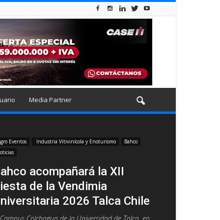
uario
Media Partner
gro Eventos
Industria Vitivinícola y Enoturismo
Bahco
oticias
ahco acompañará la XII
iesta de la Vendimia
niversitaria 2026 Talca Chile
 Campus Colchagua de la Universidad de Talca, en