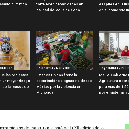
ambio climático
fortalecen capacidades en
después en la ins
calidad del agua de riego
en el comercio in
roducción
Economía y Mercados
Agricultura y Prod
ue las recientes
Estados Unidos frena la
Maule: Gobierno 
en un mayor riesgo
exportación de aguacate desde
Agricultura coor
ón de la mosca de
México por la violencia en
para más de 1.50
Michoacán
por el sistema fro
ramientas de mano, participará de la XII edición de la