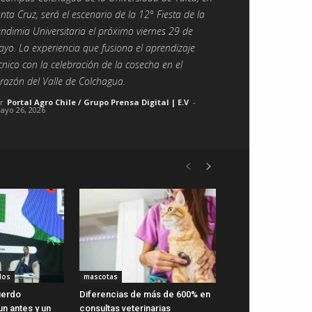
nta Cruz, será el escenario de la 12° Fiesta de la
ndimia Universitaria el próximo viernes 29 de
yo. La experiencia que fusiona el aprendizaje
cnico con la celebración de la cosecha en el
razón del Valle de Colchagua.
r
Portal Agro Chile / Grupo Prensa Digital | E.V
-
ayo 26, 2026
dos
mascotas
uerdo
Diferencias de más de 600% en
n antes y un
consultas veterinarias