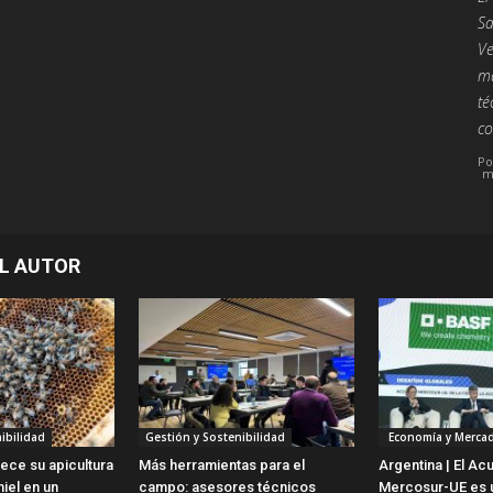
Sa
Ve
ma
té
co
Po
m
L AUTOR
ibilidad
Gestión y Sostenibilidad
Economía y Merca
lece su apicultura
Más herramientas para el
Argentina | El Ac
iel en un
campo: asesores técnicos
Mercosur-UE es u