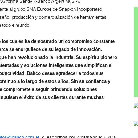
993 forma Sandvik-Bahco Argentina S.A.
ente al grupo SNA Europe de Snap-on Incorporated,
iseño, producción y comercialización de herramientas
n todo elmundo.
e los cuales ha demostrado un compromiso constante
arca se enorgullece de su legado de innovación,
ue han revolucionado la industria. Su espíritu pionero
tentadas y soluciones inteligentes que simplifican el
roductividad. Bahco desea agradecer a todos sus
ntinuo a lo largo de estos años. Sin su confianza y
 se compromete a seguir brindando soluciones
mpulsen el éxito de sus clientes durante muchas
ntos@bahco.com.ar
o escribinos por WhatsApp a: +54 9