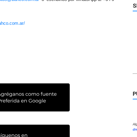
S
ahco.com.ar/
P
Al
dr