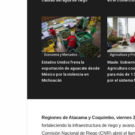
calidad del agua de riego
en el comercio 
Economía y Mercados
Agricultura y P
Estados Unidos frena la
Maule: Gobiern
exportación de aguacate desde
Agricultura co
México por la violencia en
para más de 1.
Michoacán
por el sistema 
Regiones de Atacama y Coquimbo, viernes 2
fortaleciendo la infraestructura de riego y avanz
Comisión Nacional de Riego (CNR) abrió el lla