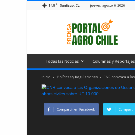
C
14.8
jueves, agosto 6, 2026
Santiago, CL
Portal
Agro
Chile
Todas las Noticias
Columnas y Reportajes
Inicio
Políticas y Regulaciones
CNR convoca a las
Compartir en Facebook
Compartir