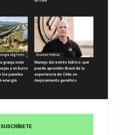
la fruta
ología (AgTech)
Escasez hídrica
a granja solar
Manejo del estrés hídrico: qué
vejas y un burro
puede aprender Brasil de la
e los paneles
experiencia de Chile en
n energía
mejoramiento genético
SUSCRÍBETE