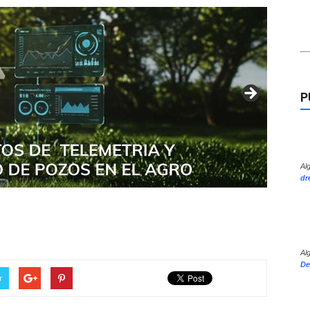
P
Al
dr
Al
De
r