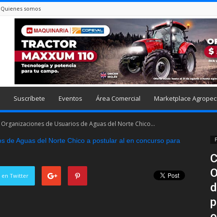
Quienes somos
Suscríbete
Eventos
Área Comercial
Marketplace Agropec
 Organizaciones de Usuarios de Aguas del Norte Chico...
P
C
O
 en Twitter
d
p
o