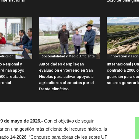
internacional”
2026 de Shanghái
roducción
Sostenibilidad y Medio Ambiente
Innovación y Tecn
o Regional y
Autoridades despliegan
Internacional | Un
ordinan apoyo
evaluación en terreno en San
contrató a 2000 o
500 afectados
Nicolás para activar apoyos a
guardián para qu
frontal
agricultores afectados por el
solares generará
frente climático
9 de mayo de 2026.-
Con el objetivo de seguir
ar en una gestión más eficiente del recurso hídrico, la
mado 14-2026: “Concurso para obras civiles sobre UF