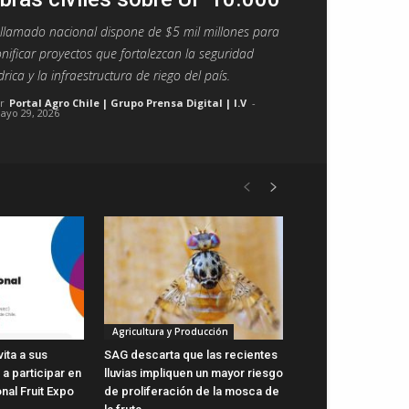
 llamado nacional dispone de $5 mil millones para
nificar proyectos que fortalezcan la seguridad
drica y la infraestructura de riego del país.
r
Portal Agro Chile | Grupo Prensa Digital | I.V
-
ayo 29, 2026
Agricultura y Producción
vita a sus
SAG descarta que las recientes
a participar en
lluvias impliquen un mayor riesgo
onal Fruit Expo
de proliferación de la mosca de