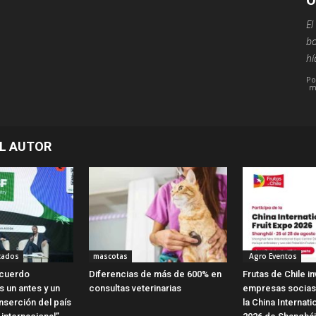
El
bo
hí
Po
m
L AUTOR
cados
mascotas
Agro Eventos
Acuerdo
Diferencias de más de 600% en
Frutas de Chile in
 un antes y un
consultas veterinarias
empresas socias 
nserción del país
la China Internati