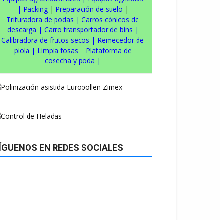
|
Packing
|
Preparación de suelo
|
Trituradora de podas
|
Carros cónicos de
descarga
|
Carro transportador de bins
|
Calibradora de frutos secos
|
Remecedor de
piola
|
Limpia fosas
|
Plataforma de
cosecha y poda
|
ÍGUENOS EN REDES SOCIALES