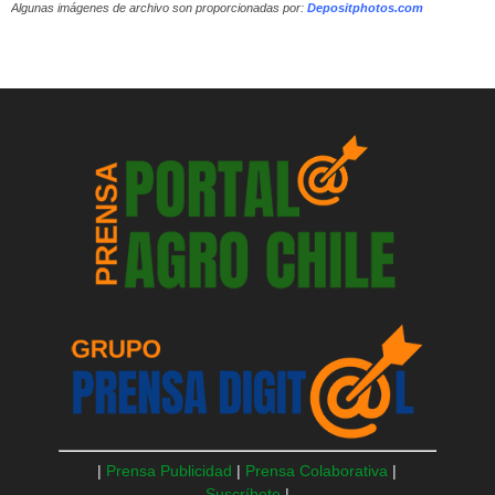
Algunas imágenes de archivo son proporcionadas por:
Depositphotos.com
|
Prensa Publicidad
|
Prensa Colaborativa
|
Suscríbete
|