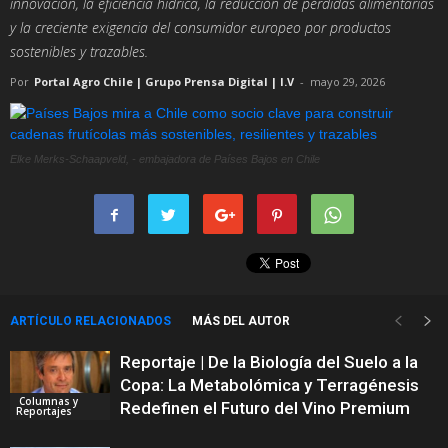
innovación, la eficiencia hídrica, la reducción de pérdidas alimentarias
y la creciente exigencia del consumidor europeo por productos
sostenibles y trazables.
Por
Portal Agro Chile | Grupo Prensa Digital | I.V
-
mayo 29, 2026
Elke Merks-Schaapveld, - embajadora de Países Bajos en Chile
ARTÍCULO RELACIONADOS
MÁS DEL AUTOR
Reportaje | De la Biología del Suelo a la
Copa: La Metabolómica y Terragénesis
Columnas y
Redefinen el Futuro del Vino Premium
Reportajes