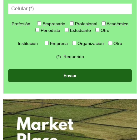
Profesión:
Empresario
Profesional
Académico
Periodista
Estudiante
Otro
Institución:
Empresa
Organización
Otro
(*): Requerido