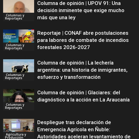
Columna de opinión | UPOV 91: Una
decisión inminente que exige mucho
Columnas y
más que una ley
Reportajes
Reportaje | CONAF abre postulaciones
para labores de combate de incendios
Columnas y
forestales 2026-2027
Reportajes
Columna de opinión | La lechería
argentina: una historia de inmigrantes,
Columnas y
esfuerzo y transformación
Reportajes
Columna de opinión | Glaciares: del
diagnóstico a la acción en La Araucanía
Columnas y
Reportajes
Despliegue tras declaración de
Emergencia Agrícola en Ñuble:
Agricultura y
Autoridades aceleran levantamiento de
Producción