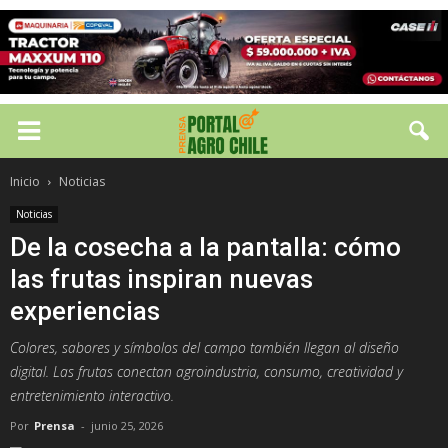
Inicio
Noticias
Noticias
De la cosecha a la pantalla: cómo
las frutas inspiran nuevas
experiencias
Colores, sabores y símbolos del campo también llegan al diseño
digital. Las frutas conectan agroindustria, consumo, creatividad y
entretenimiento interactivo.
Por
Prensa
-
junio 25, 2026