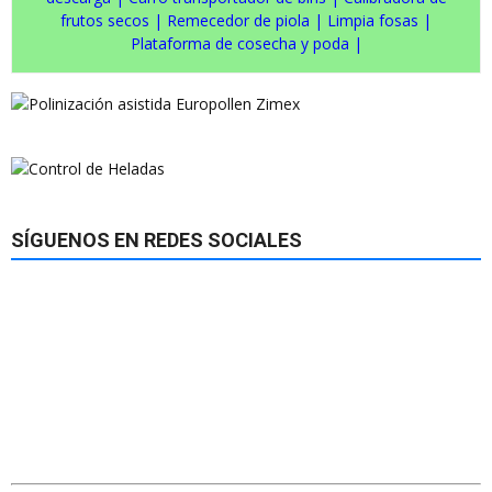
frutos secos
|
Remecedor de piola
|
Limpia fosas
|
Plataforma de cosecha y poda
|
SÍGUENOS EN REDES SOCIALES