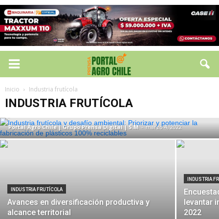
INDUSTRIA FRUTÍCOLA
Industria frutícola y desafío ambiental:
Inicio
Industria frutícola
Priorizar y potenciar la fabricación de
INDUSTRIA FRUTÍCOLA
plásticos 100% reciclables
Portal Agro Chile | Grupo Prensa Digital | S.M
-
marzo 4, 2022
INDUSTRIA F
INDUSTRIA FRUTÍCOLA
Encuestad
Avances en diversificación productiva y
levantar 
alcance territorial
2022