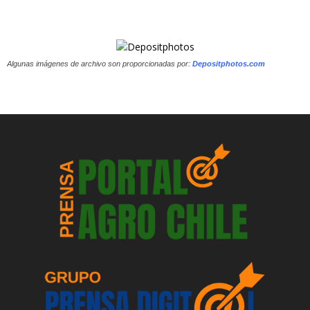
Algunas imágenes de archivo son proporcionadas por:
Depositphotos.com