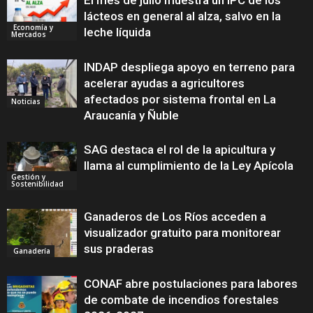
El mes de julio muestra un IPC de los
lácteos en general al alza, salvo en la
Economía y
leche líquida
Mercados
INDAP despliega apoyo en terreno para
acelerar ayudas a agricultores
afectados por sistema frontal en La
Noticias
Araucanía y Ñuble
SAG destaca el rol de la apicultura y
llama al cumplimiento de la Ley Apícola
Gestión y
Sostenibilidad
Ganaderos de Los Ríos acceden a
visualizador gratuito para monitorear
sus praderas
Ganadería
CONAF abre postulaciones para labores
de combate de incendios forestales