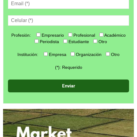
Profesión:
Empresario
Profesional
Académico
Periodista
Estudiante
Otro
Institución:
Empresa
Organización
Otro
(*): Requerido