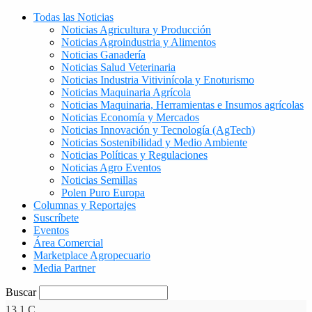
Todas las Noticias
Noticias Agricultura y Producción
Noticias Agroindustria y Alimentos
Noticias Ganadería
Noticias Salud Veterinaria
Noticias Industria Vitivinícola y Enoturismo
Noticias Maquinaria Agrícola
Noticias Maquinaria, Herramientas e Insumos agrícolas
Noticias Economía y Mercados
Noticias Innovación y Tecnología (AgTech)
Noticias Sostenibilidad y Medio Ambiente
Noticias Políticas y Regulaciones
Noticias Agro Eventos
Noticias Semillas
Polen Puro Europa
Columnas y Reportajes
Suscríbete
Eventos
Área Comercial
Marketplace Agropecuario
Media Partner
Buscar
13.1
C