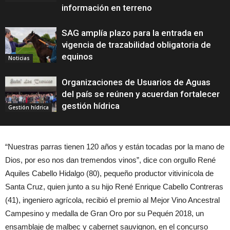
información en terreno
SAG amplía plazo para la entrada en
vigencia de trazabilidad obligatoria de
equinos
Noticias
Organizaciones de Usuarios de Aguas
del país se reúnen y acuerdan fortalecer
gestión hídrica
Gestión hídrica
“Nuestras parras tienen 120 años y están tocadas por la mano de
Dios, por eso nos dan tremendos vinos”, dice con orgullo René
Aquiles Cabello Hidalgo (80), pequeño productor vitivinícola de
Santa Cruz, quien junto a su hijo René Enrique Cabello Contreras
(41), ingeniero agrícola, recibió el premio al Mejor Vino Ancestral
Campesino y medalla de Gran Oro por su Pequén 2018, un
ensamblaje de malbec y cabernet sauvignon, en el concurso