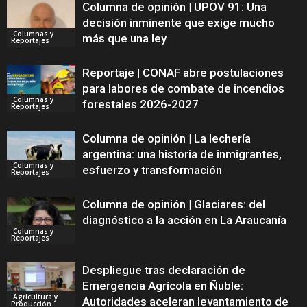
Columna de opinión | UPOV 91: Una
decisión inminente que exige mucho
Columnas y
más que una ley
Reportajes
Reportaje | CONAF abre postulaciones
para labores de combate de incendios
Columnas y
forestales 2026-2027
Reportajes
Columna de opinión | La lechería
argentina: una historia de inmigrantes,
Columnas y
esfuerzo y transformación
Reportajes
Columna de opinión | Glaciares: del
diagnóstico a la acción en La Araucanía
Columnas y
Reportajes
Despliegue tras declaración de
Emergencia Agrícola en Ñuble:
Agricultura y
Autoridades aceleran levantamiento de
Producción