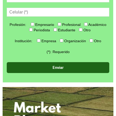
Profesión:
Empresario
Profesional
Académico
Periodista
Estudiante
Otro
Institución:
Empresa
Organización
Otro
(*): Requerido