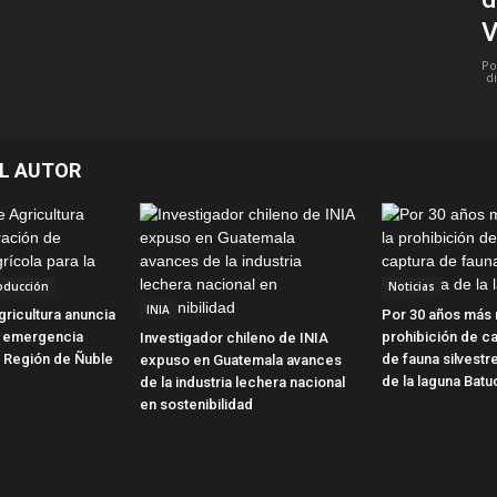
V
Po
d
L AUTOR
roducción
Noticias
INIA
gricultura anuncia
Por 30 años más 
e emergencia
prohibición de c
Investigador chileno de INIA
a Región de Ñuble
de fauna silvestr
expuso en Guatemala avances
de la laguna Batu
de la industria lechera nacional
en sostenibilidad