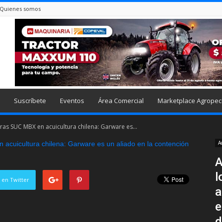
Quienes somos
Suscríbete
Eventos
Área Comercial
Marketplace Agropec
as SUC MBX en acuicultura chilena: Garware es...
A
A
l
 en Twitter
a
e
d