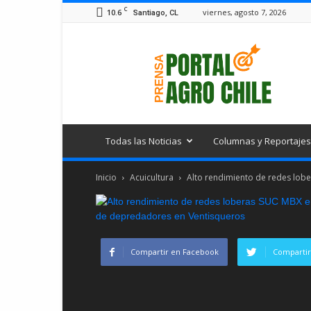
C
10.6
viernes, agosto 7, 2026
Santiago, CL
Portal
Agro
Chile
Todas las Noticias
Columnas y Reportajes
Inicio
Acuicultura
Alto rendimiento de redes lober
Compartir en Facebook
Compartir