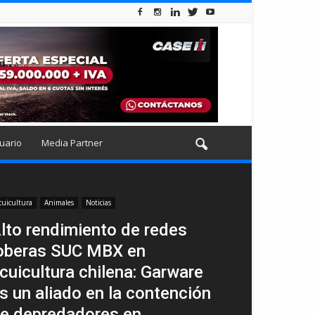
uario
Media Partner
cuicultura
Animales
Noticias
lto rendimiento de redes
oberas SUC MBX en
cuicultura chilena: Garware
s un aliado en la contención
e depredadores en