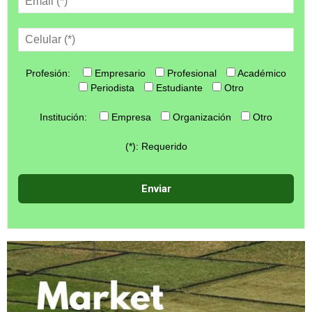
Profesión:
Empresario
Profesional
Académico
Periodista
Estudiante
Otro
Institución:
Empresa
Organización
Otro
(*): Requerido