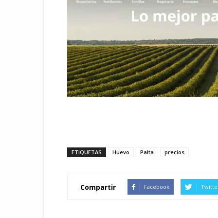
ETIQUETAS
Huevo
Palta
precios
Compartir
Facebook
Twitte