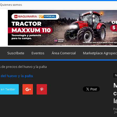
Quienes somos
Suscríbete
Eventos
Área Comercial
Marketplace Agropec
 de precios del huevo y la palta
N
M
 en Twitter
c
l
Po
ju