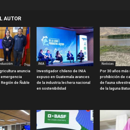
L AUTOR
roducción
INIA
Noticias
gricultura anuncia
Investigador chileno de INIA
Por 30 años más 
e emergencia
expuso en Guatemala avances
prohibición de c
a Región de Ñuble
de la industria lechera nacional
de fauna silvestr
en sostenibilidad
de la laguna Batu