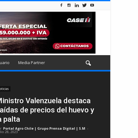
uario
Media Partner
oticias
inistro Valenzuela destaca
aídas de precios del huevo y
a palta
r
Portal Agro Chile | Grupo Prensa Digital | S.M
-
lio 28, 2023