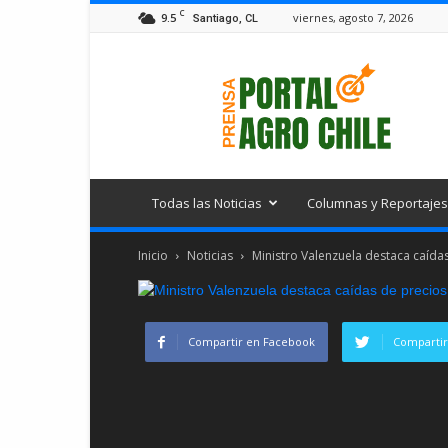
C
9.5
viernes, agosto 7, 2026
Santiago, CL
Portal
Agro
Chile
Todas las Noticias
Columnas y Reportajes
Inicio
Noticias
Ministro Valenzuela destaca caídas
Compartir en Facebook
Compartir