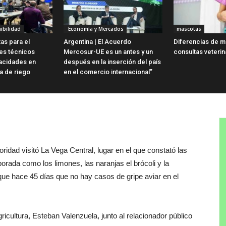
ibilidad
Economía y Mercados
mascotas
as para el
Argentina | El Acuerdo
Diferencias de m
es técnicos
Mercosur-UE es un antes y un
consultas veterin
acidades en
después en la inserción del país
ua de riego
en el comercio internacional”
oridad visitó La Vega Central, lugar en el que constató las
rada como los limones, las naranjas el brócoli y la
que hace 45 días que no hay casos de gripe aviar en el
ricultura, Esteban Valenzuela, junto al relacionador público