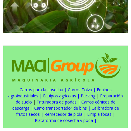
Carros para la cosecha
|
Carros Tolva
|
Equipos
agroindustriales
|
Equipos agrícolas
|
Packing
|
Preparación
de suelo
|
Trituradora de podas
|
Carros cónicos de
descarga
|
Carro transportador de bins
|
Calibradora de
frutos secos
|
Remecedor de piola
|
Limpia fosas
|
Plataforma de cosecha y poda
|