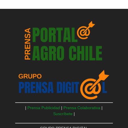
|
Prensa Publicidad
|
Prensa Colaborativa
|
Suscríbete
|