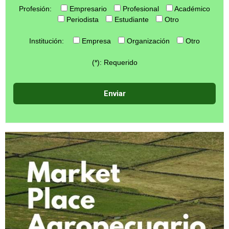
Profesión:
Empresario
Profesional
Académico
Periodista
Estudiante
Otro
Institución:
Empresa
Organización
Otro
(*): Requerido