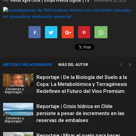
Por
Portal Agro Chile | Grupo Prensa Digital | I.V
-
noviembre 25, 2025
ARTÍCULO RELACIONADOS
MÁS DEL AUTOR
Reportaje | De la Biología del Suelo a la
Copa: La Metabolómica y Terragénesis
Columnas y
Redefinen el Futuro del Vino Premium
Reportajes
Reportaje | Crisis hídrica en Chile
persiste a pesar de incremento en las
Columnas y
reservas de embalses
Reportajes
Reportaje | Mirar el suelo para hacer