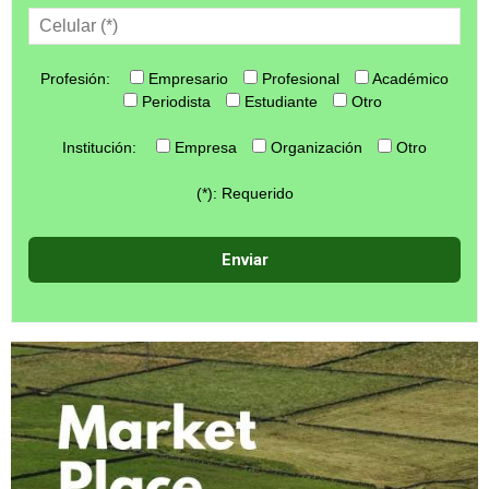
Profesión:
Empresario
Profesional
Académico
Periodista
Estudiante
Otro
Institución:
Empresa
Organización
Otro
(*): Requerido