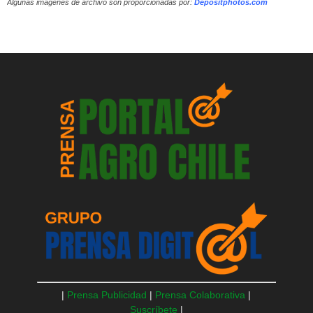
Algunas imágenes de archivo son proporcionadas por:
Depositphotos.com
|
Prensa Publicidad
|
Prensa Colaborativa
|
Suscríbete
|