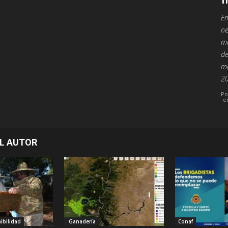
En
ne
mo
de
me
20
Po
e
L AUTOR
ibilidad
Ganadería
Conaf