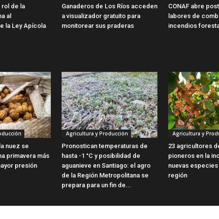
rol de la
Ganaderos de Los Ríos acceden
CONAF abre post
ma al
a visualizador gratuito para
labores de comb
e la Ley Apícola
monitorear sus praderas
incendios forest
roducción
Agricultura y Producción
Agricultura y Prod
 la nuez se
Pronostican temperaturas de
23 agricultores 
na primavera más
hasta -1 °C y posibilidad de
pioneros en la i
mayor presión
aguanieve en Santiago: el agro
nuevas especies f
de la Región Metropolitana se
región
prepara para un fin de...