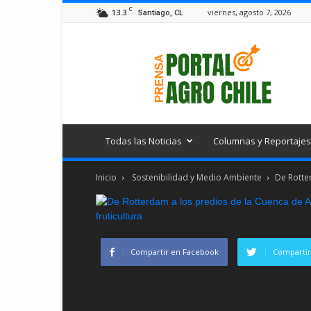
C
13.3
viernes, agosto 7, 2026
Santiago, CL
Portal
Agro
Chile
Todas las Noticias
Columnas y Reportajes
Inicio
Sostenibilidad y Medio Ambiente
De Rotte
Compartir en Facebook
Compartir