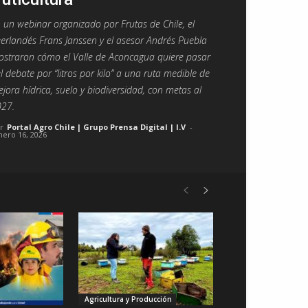
 un webinar organizado por Frutas de Chile, el
erlandés Frans Janssen y el asesor Andrés Puebla
straron cómo el Valle de Aconcagua quiere pasar
l debate por “litros por kilo” a una ruta medible de
jora hídrica, suelo y biodiversidad, con metas al
27.
r
Portal Agro Chile | Grupo Prensa Digital | I.V
-
nero 16, 2026
Agricultura y Producción