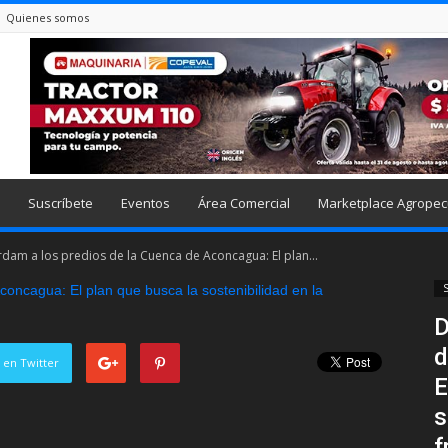
Quienes somos
Suscríbete
Eventos
Área Comercial
Marketplace Agropec
rdam a los predios de la Cuenca de Aconcagua: El plan...
S
D
d
 en Twitter
E
s
f