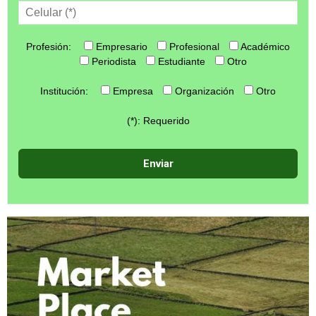
Profesión:
Empresario
Profesional
Académico
Periodista
Estudiante
Otro
Institución:
Empresa
Organización
Otro
(*): Requerido