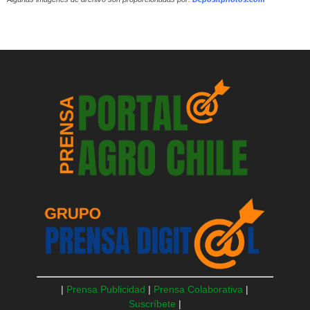
|
Prensa Publicidad
|
Prensa Colaborativa
|
Suscríbete
|