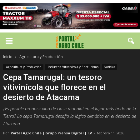
Inicio
Agricultura y Producción
Agricultura y Producción
Industria Vitivinícola y Enoturismo
Noticias
Cepa Tamarugal: un tesoro
vitivinícola que florece en el
desierto de Atacama
¿Es posible producir vino de clase mundial en el lugar más árido de la
Tierra? La cepa Tamarugal desafía la lógica climática en el desierto de
Atacama.
Por
Portal Agro Chile | Grupo Prensa Digital | I.V
-
febrero 11, 2026