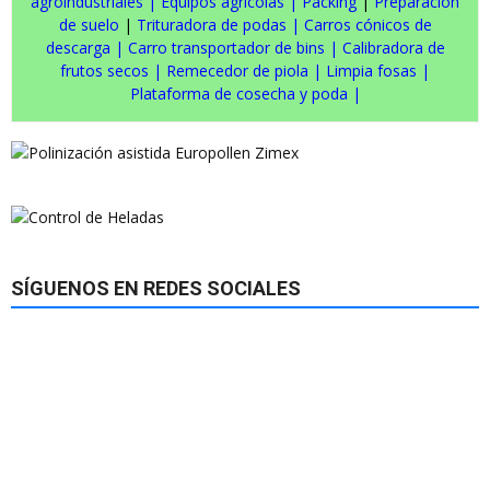
agroindustriales
|
Equipos agrícolas
|
Packing
|
Preparación
de suelo
|
Trituradora de podas
|
Carros cónicos de
descarga
|
Carro transportador de bins
|
Calibradora de
frutos secos
|
Remecedor de piola
|
Limpia fosas
|
Plataforma de cosecha y poda
|
SÍGUENOS EN REDES SOCIALES