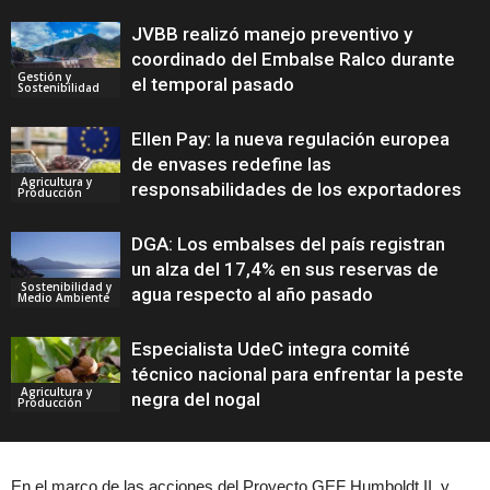
JVBB realizó manejo preventivo y
coordinado del Embalse Ralco durante
Gestión y
el temporal pasado
Sostenibilidad
Ellen Pay: la nueva regulación europea
de envases redefine las
Agricultura y
responsabilidades de los exportadores
Producción
DGA: Los embalses del país registran
un alza del 17,4% en sus reservas de
Sostenibilidad y
agua respecto al año pasado
Medio Ambiente
Especialista UdeC integra comité
técnico nacional para enfrentar la peste
Agricultura y
negra del nogal
Producción
En el marco de las acciones del Proyecto GEF Humboldt II, y