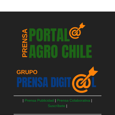
|
Prensa Publicidad
|
Prensa Colaborativa
|
Suscríbete
|