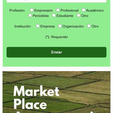
Profesión:
Empresario
Profesional
Académico
Periodista
Estudiante
Otro
Institución:
Empresa
Organización
Otro
(*): Requerido