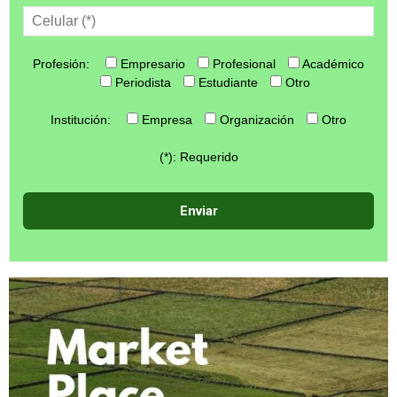
Profesión:
Empresario
Profesional
Académico
Periodista
Estudiante
Otro
Institución:
Empresa
Organización
Otro
(*): Requerido