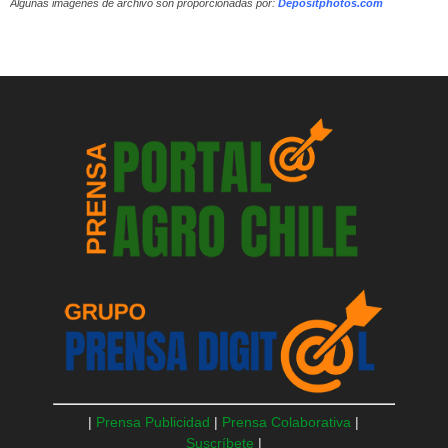
Algunas imágenes de archivo son proporcionadas por:
Depositphotos.com
|
Prensa Publicidad
|
Prensa Colaborativa
|
Suscríbete
|