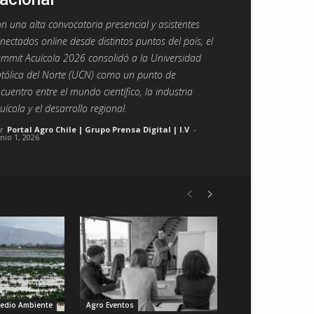
n una alta convocatoria presencial y asistentes
nectados online desde distintos puntos del país, el
mmit Acuícola 2026 consolidó a la Universidad
tólica del Norte (UCN) como un punto de
cuentro entre el mundo científico, la industria
uícola y el desarrollo regional.
r
Portal Agro Chile | Grupo Prensa Digital | I.V
-
unio 1, 2026
Medio Ambiente
Agro Eventos