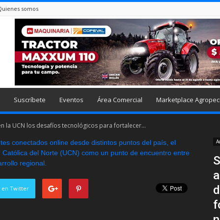
Quienes somos
Suscríbete
Eventos
Área Comercial
Marketplace Agropec
 la UCN los desafíos tecnológicos para fortalecer...
A
S
a
d
 en Twitter
f
n