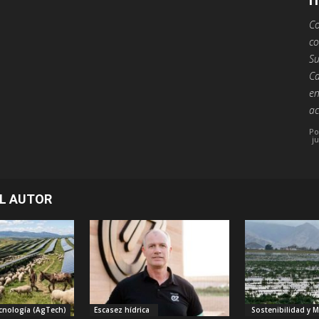
Co
co
Su
Ca
en
ac
Po
j
L AUTOR
cnología (AgTech)
Escasez hídrica
Sostenibilidad y 