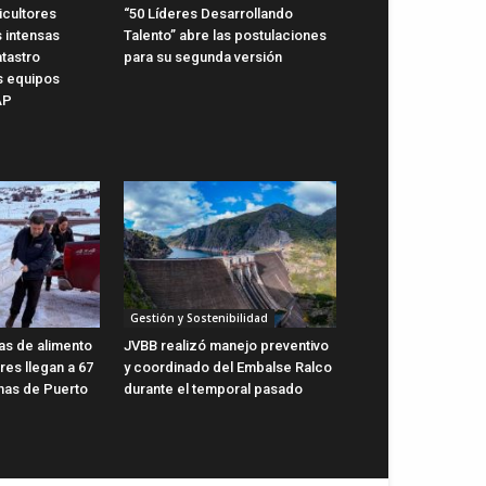
icultores
“50 Líderes Desarrollando
 intensas
Talento” abre las postulaciones
atastro
para su segunda versión
s equipos
AP
Gestión y Sostenibilidad
as de alimento
JVBB realizó manejo preventivo
res llegan a 67
y coordinado del Embalse Ralco
nas de Puerto
durante el temporal pasado