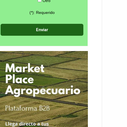
Otro
(*): Requerido