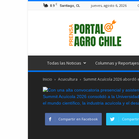
C
8.9
jueves, agosto 6, 2026
Santiago, CL
Portal
Agro
Chile
Todas las Noticias
Columnas y Reportajes
Inicio
Acuicultura
Summit Acuícola 2026 abordó en
Compartir en Facebook
Compartir