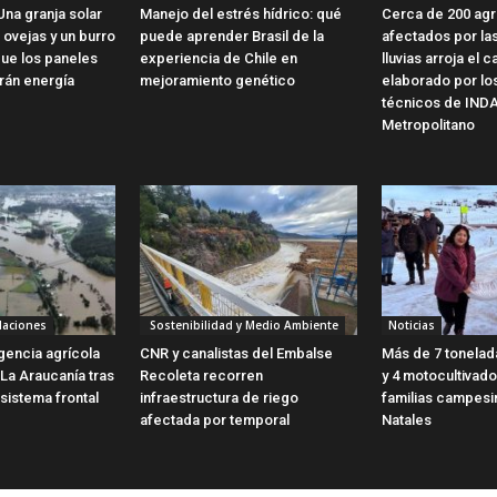
Una granja solar
Manejo del estrés hídrico: qué
Cerca de 200 agr
 ovejas y un burro
puede aprender Brasil de la
afectados por las
que los paneles
experiencia de Chile en
lluvias arroja el c
rán energía
mejoramiento genético
elaborado por lo
técnicos de IND
Metropolitano
laciones
Sostenibilidad y Medio Ambiente
Noticias
encia agrícola
CNR y canalistas del Embalse
Más de 7 tonelad
 La Araucanía tras
Recoleta recorren
y 4 motocultivado
sistema frontal
infraestructura de riego
familias campesi
afectada por temporal
Natales