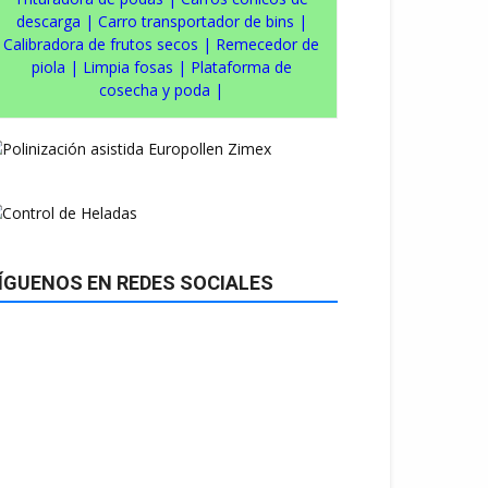
descarga
|
Carro transportador de bins
|
Calibradora de frutos secos
|
Remecedor de
piola
|
Limpia fosas
|
Plataforma de
cosecha y poda
|
ÍGUENOS EN REDES SOCIALES