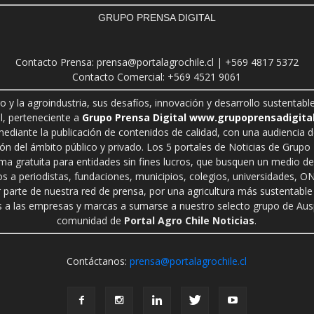
GRUPO PRENSA DIGITAL
Contacto Prensa: prensa@portalagrochile.cl | +569 4817 5372
Contacto Comercial: +569 4521 9061
ro y la agroindustria, sus desafíos, innovación y desarrollo sustenta
l, perteneciente a
Grupo Prensa Digital www.grupoprensadigital
 mediante la publicación de contenidos de calidad, con una audiencia 
n del ámbito público y privado. Los 5 portales de Noticias de Grupo P
rma gratuita para entidades sin fines lucros, que busquen un medio de 
s a periodistas, fundaciones, municipios, colegios, universidades, ON
r parte de nuestra red de prensa, por una agricultura más sustentable 
a las empresas y marcas a sumarse a nuestro selecto grupo de Auspi
comunidad de
Portal Agro Chile Noticias
.
Contáctanos:
prensa@portalagrochile.cl