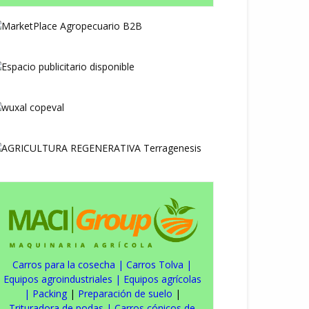
Carros para la cosecha
|
Carros Tolva
|
Equipos agroindustriales
|
Equipos agrícolas
|
Packing
|
Preparación de suelo
|
Trituradora de podas
|
Carros cónicos de