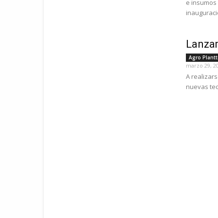
e insumos p
inauguració
Lanzam
Agro Plant
marzo 29, 2
A realizars
nuevas tec