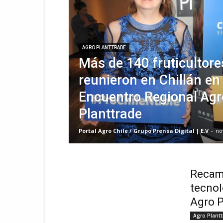
AGRO PLANTTRADE
Más de 140 fruticultore
reunieron en Chillán e
Encuentro Regional Agr
Planttrade
Portal Agro Chile / Grupo Prensa Digital | E.V
-
no
Recamb
tecnol
Agro P
Agro Plant