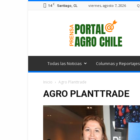
C
14
viernes, agosto 7, 2026
Q
Santiago, CL
Portal
Agro
Chile
Todas las Noticias
Columnas y Reportajes
Inicio
Agro Planttrade
AGRO PLANTTRADE