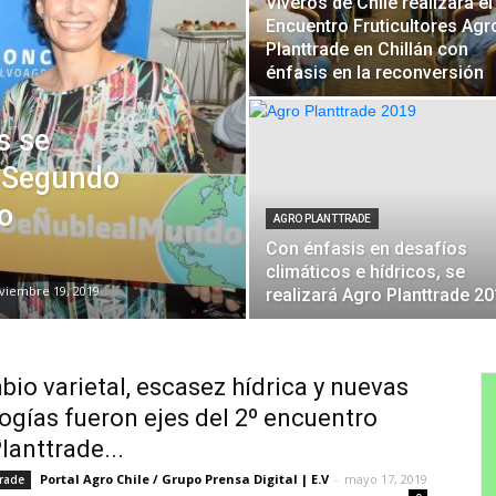
Viveros de Chile realizará el
Encuentro Fruticultores Agr
Planttrade en Chillán con
énfasis en la reconversión
s se
n Segundo
o
AGRO PLANTTRADE
Con énfasis en desafíos
climáticos e hídricos, se
viembre 19, 2019
realizará Agro Planttrade 2
io varietal, escasez hídrica y nuevas
ogías fueron ejes del 2º encuentro
lanttrade...
Portal Agro Chile / Grupo Prensa Digital | E.V
-
mayo 17, 2019
trade