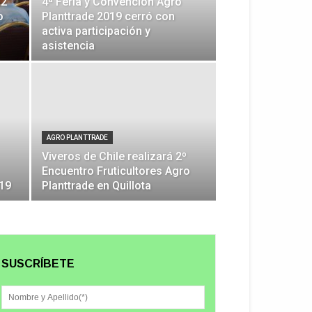
 2°
4ª Feria y Convención Agro
o
Planttrade 2019 cerró con
activa participación y
asistencia
AGRO PLANTTRADE
Viveros de Chile realizará 2º
Encuentro Fruticultores Agro
019
Planttrade en Quillota
SUSCRÍBETE