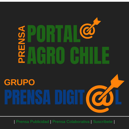
|
Prensa Publicidad
|
Prensa Colaborativa
|
Suscríbete
|