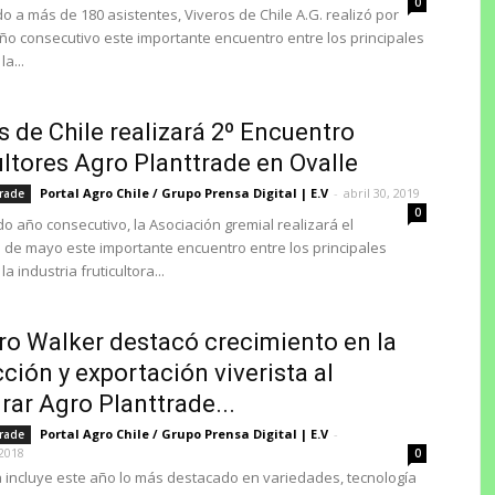
0
 a más de 180 asistentes, Viveros de Chile A.G. realizó por
o consecutivo este importante encuentro entre los principales
a...
s de Chile realizará 2º Encuentro
ultores Agro Planttrade en Ovalle
Portal Agro Chile / Grupo Prensa Digital | E.V
-
abril 30, 2019
trade
0
o año consecutivo, la Asociación gremial realizará el
 de mayo este importante encuentro entre los principales
la industria fruticultora...
ro Walker destacó crecimiento en la
ción y exportación viverista al
rar Agro Planttrade...
Portal Agro Chile / Grupo Prensa Digital | E.V
-
trade
2018
0
 incluye este año lo más destacado en variedades, tecnología