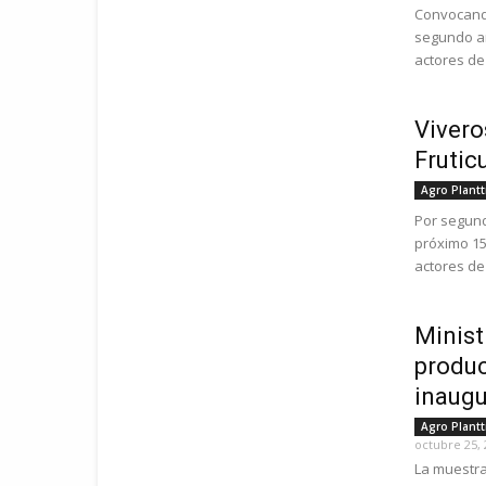
Convocando
segundo añ
actores de l
Vivero
Frutic
Agro Plant
Por segund
próximo 15
actores de 
Minist
produc
inaugu
Agro Plant
octubre 25, 
La muestra