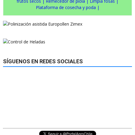
frutos secos
|
Remecedor de piola
|
Limpia fosas
|
Plataforma de cosecha y poda
|
SÍGUENOS EN REDES SOCIALES