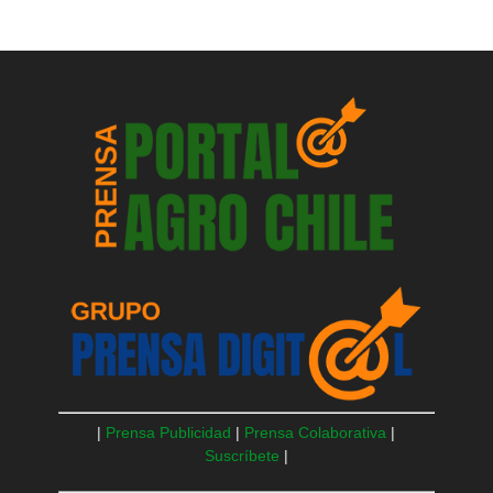
|
Prensa Publicidad
|
Prensa Colaborativa
|
Suscríbete
|