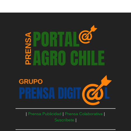
|
Prensa Publicidad
|
Prensa Colaborativa
|
Suscríbete
|