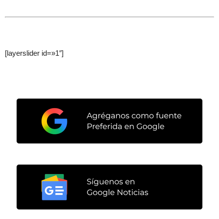
[layerslider id=»1″]