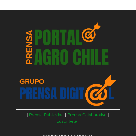
|
Prensa Publicidad
|
Prensa Colaborativa
|
Suscríbete
|