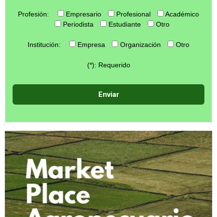
Profesión:
Empresario
Profesional
Académico
Periodista
Estudiante
Otro
Institución:
Empresa
Organización
Otro
(*): Requerido