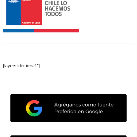
[layerslider id=»1″]