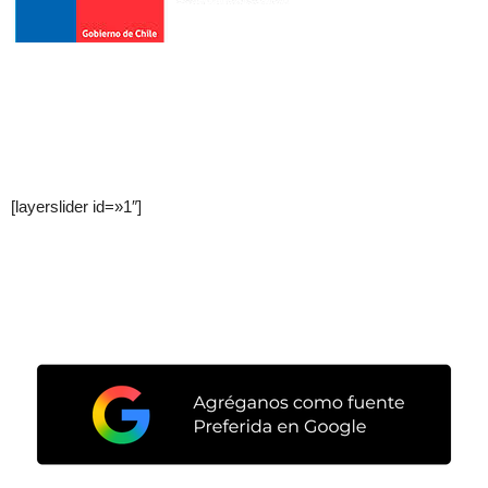
[layerslider id=»1″]