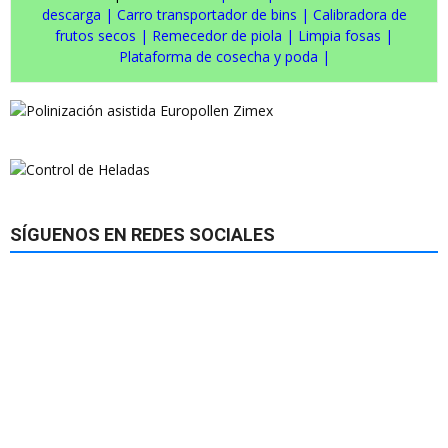
descarga
|
Carro transportador de bins
|
Calibradora de
frutos secos
|
Remecedor de piola
|
Limpia fosas
|
Plataforma de cosecha y poda
|
SÍGUENOS EN REDES SOCIALES