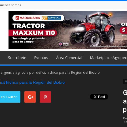
uienes somos
Suscríbete
Eventos
Área Comercial
Marketplace Agropec
rgencia agrícola por déficit hídrico para la Región del Biobío
M
G
 en Twitter
a
p
Po
s