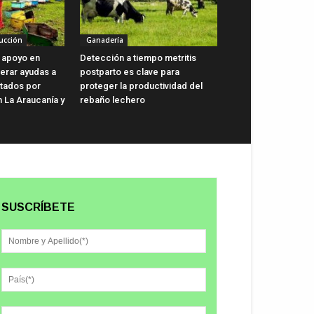
ucción
Ganadería
 apoyo en
Detección a tiempo metritis
lerar ayudas a
postparto es clave para
ctados por
proteger la productividad del
n La Araucanía y
rebaño lechero
SUSCRÍBETE