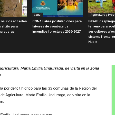
Conaf
Agricultura y Prod
Los Ríos acceden
CONAF abre postulaciones para
INDAP despliega
ratuito para
labores de combate de
terreno para ace
 praderas
incendios forestales 2026-2027
agricultores afe
sistema frontal e
Ñuble
gricultura, María Emilia Undurraga, de visita en la zona
hn.
a por déficit hídrico para las 33 comunas de la Región del
de Agricultura, María Emilia Undurraga, de visita en la
hn.
a Emilia Undurraga, sostuvo que