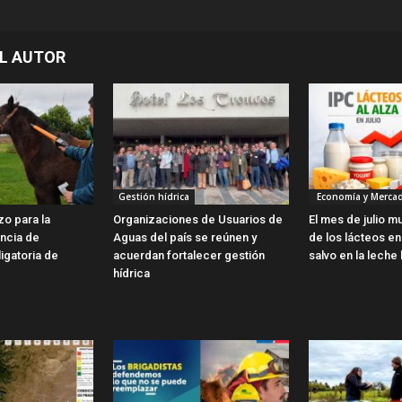
L AUTOR
Gestión hídrica
Economía y Merca
zo para la
Organizaciones de Usuarios de
El mes de julio m
encia de
Aguas del país se reúnen y
de los lácteos en 
ligatoria de
acuerdan fortalecer gestión
salvo en la leche 
hídrica