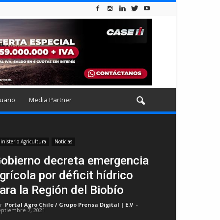
uario
Media Partner
inisterio Agricultura
Noticias
obierno decreta emergencia
grícola por déficit hídrico
ara la Región del Biobío
r
Portal Agro Chile / Grupo Prensa Digital | E.V
-
eptiembre 7, 2021