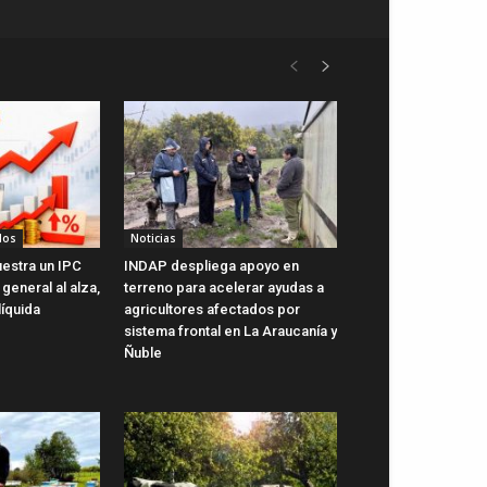
dos
Noticias
uestra un IPC
INDAP despliega apoyo en
general al alza,
terreno para acelerar ayudas a
líquida
agricultores afectados por
sistema frontal en La Araucanía y
Ñuble