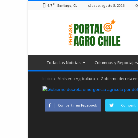
C
6.7
sábado, agosto 8, 2026
Q
Santiago, CL
Portal
Agro
Chile
Todas las Noticias
Columnas y Reportajes
Inicio
Ministerio Agricultura
Gobierno decreta eme
Compartir en Facebook
Compartir