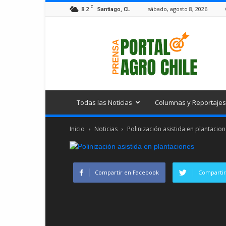
C
8.2
sábado, agosto 8, 2026
Santiago, CL
Portal
Agro
Chile
Todas las Noticias
Columnas y Reportajes
Inicio
Noticias
Polinización asistida en plantacio
Compartir en Facebook
Compartir