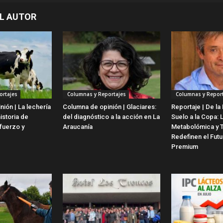
L AUTOR
ortajes
Columnas y Reportajes
Columnas y Report
ión | La lechería
Columna de opinión | Glaciares:
Reportaje | De la 
istoria de
del diagnóstico a la acción en La
Suelo a la Copa: 
fuerzo y
Araucanía
Metabolómica y 
Redefinen el Futu
Premium