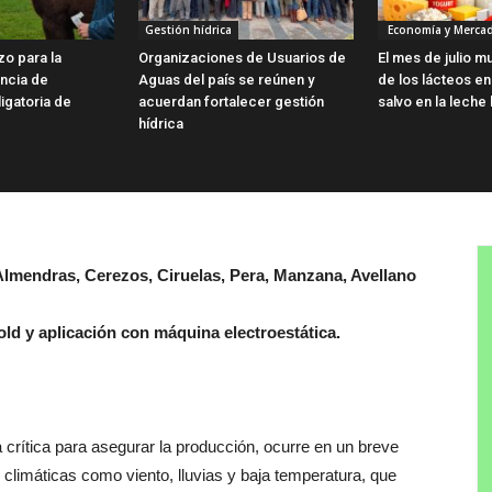
Gestión hídrica
Economía y Merca
zo para la
Organizaciones de Usuarios de
El mes de julio m
encia de
Aguas del país se reúnen y
de los lácteos en 
ligatoria de
acuerdan fortalecer gestión
salvo en la leche 
hídrica
 Almendras, Cerezos, Ciruelas, Pera, Manzana, Avellano
old y aplicación con máquina electroestática.
a crítica para asegurar la producción, ocurre en un breve
climáticas como viento, lluvias y baja temperatura, que