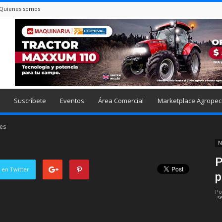
Quienes somos
Suscríbete
Eventos
Área Comercial
Marketplace Agropec
nes
N
P
 en Twitter
p
Po
s