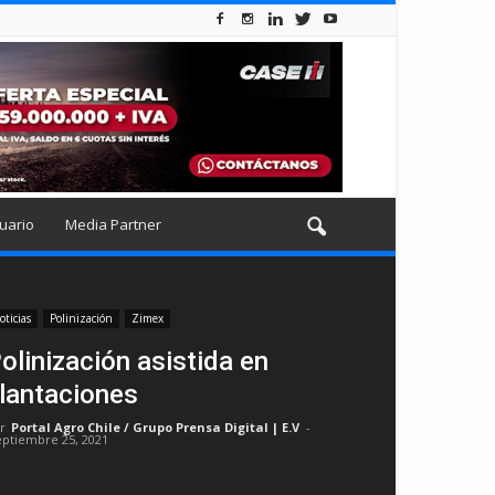
uario
Media Partner
oticias
Polinización
Zimex
olinización asistida en
lantaciones
r
Portal Agro Chile / Grupo Prensa Digital | E.V
-
eptiembre 25, 2021