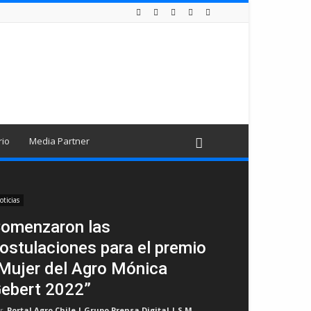
rio
Media Partner
oticias
omenzaron las
ostulaciones para el premio
Mujer del Agro Mónica
ebert 2022”
r
Portal Agro Chile | Grupo Prensa Digital | S.M
-