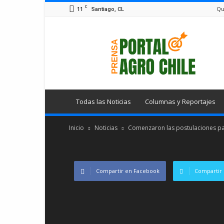
C
11
Qu
Santiago, CL
Portal
Agro
Chile
Todas las Noticias
Columnas y Reportajes
Inicio
Noticias
Comenzaron las postulaciones pa
Compartir en Facebook
Compartir 