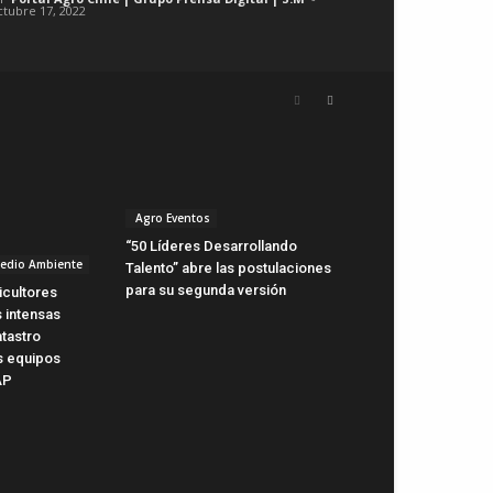
ctubre 17, 2022
Agro Eventos
“50 Líderes Desarrollando
Medio Ambiente
Talento” abre las postulaciones
para su segunda versión
icultores
 intensas
atastro
s equipos
AP