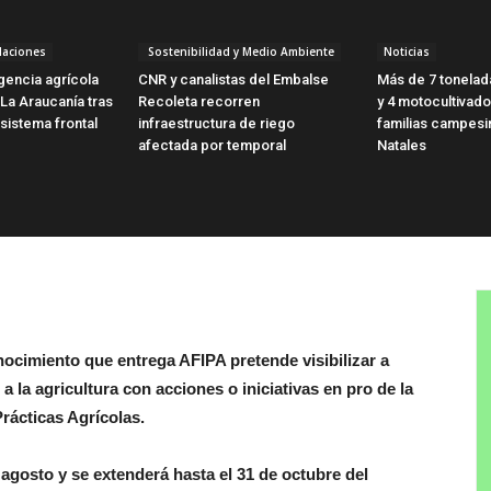
laciones
Sostenibilidad y Medio Ambiente
Noticias
encia agrícola
CNR y canalistas del Embalse
Más de 7 tonelad
 La Araucanía tras
Recoleta recorren
y 4 motocultivado
sistema frontal
infraestructura de riego
familias campesi
afectada por temporal
Natales
ocimiento que entrega AFIPA pretende visibilizar a
 la agricultura con acciones o iniciativas en pro de la
Prácticas Agrícolas.
 agosto y se extenderá hasta el 31 de octubre del