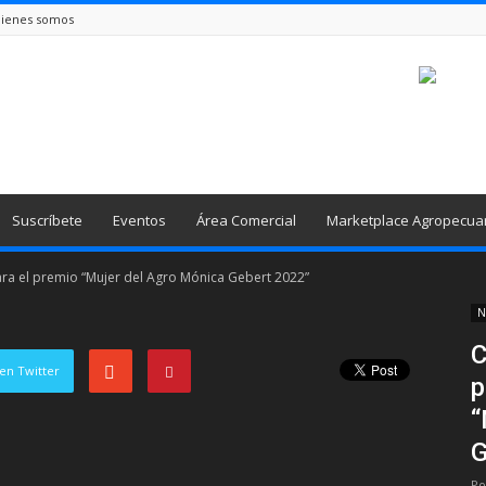
ienes somos
Suscríbete
Eventos
Área Comercial
Marketplace Agropecua
ra el premio “Mujer del Agro Mónica Gebert 2022”
N
C
en Twitter
p
“
G
Po