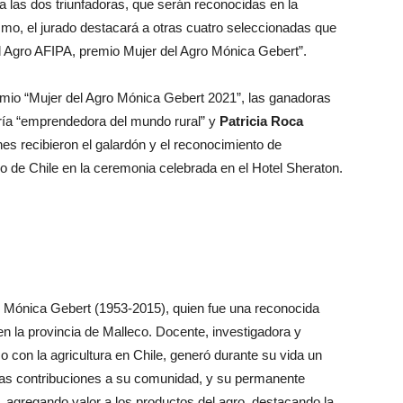
a las dos triunfadoras, que serán reconocidas en la
smo, el jurado destacará a otras cuatro seleccionadas que
del Agro AFIPA, premio Mujer del Agro Mónica Gebert”.
emio “Mujer del Agro Mónica Gebert 2021”, las ganadoras
oría “emprendedora del mundo rural” y
Patricia Roca
nes recibieron el galardón y el reconocimiento de
o de Chile en la ceremonia celebrada en el Hotel Sheraton.
de Mónica Gebert (1953-2015), quien fue una reconocida
en la provincia de Malleco. Docente, investigadora y
con la agricultura en Chile, generó durante su vida un
tivas contribuciones a su comunidad, y su permanente
ra, agregando valor a los productos del agro, destacando la