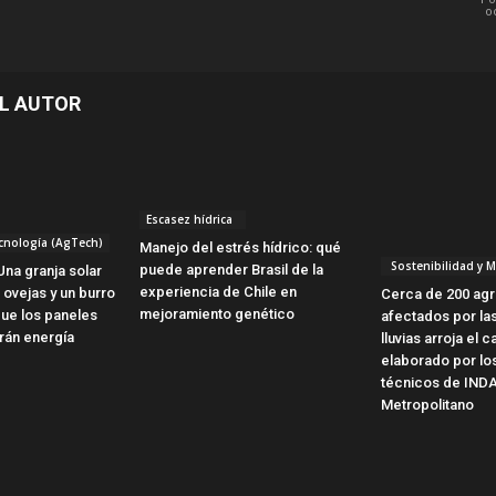
o
L AUTOR
Escasez hídrica
cnología (AgTech)
Manejo del estrés hídrico: qué
Sostenibilidad y 
puede aprender Brasil de la
Una granja solar
experiencia de Chile en
 ovejas y un burro
Cerca de 200 agr
mejoramiento genético
que los paneles
afectados por las
rán energía
lluvias arroja el c
elaborado por lo
técnicos de IND
Metropolitano