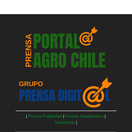
|
Prensa Publicidad
|
Prensa Colaborativa
|
Suscríbete
|