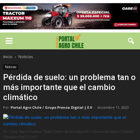
Inicio
Noticias
Noticias
Pérdida de suelo: un problema tan o
más importante que el cambio
climático
Por
Portal Agro Chile / Grupo Prensa Digital | E.V
-
diciembre 11, 2023
Dr. César Marín Profesor Titular Centro de Investigación e Innovación para el Cambio
Climático (CIICC) UST