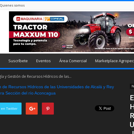
Quienes somos
Suscríbete
Eventos
Área Comercial
Marketplace Agropec
ía y Gestión de Recursos Hídricos de las...
N
E
H
 en Twitter
R
U
J