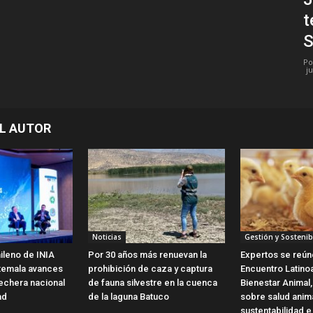
t
S
Po
ju
L AUTOR
Noticias
Gestión y Sostenib
ileno de INIA
Por 30 años más renuevan la
Expertos se reún
temala avances
prohibición de caza y captura
Encuentro Latin
 lechera nacional
de fauna silvestre en la cuenca
Bienestar Animal,
ad
de la laguna Batuco
sobre salud anim
sustentabilidad e