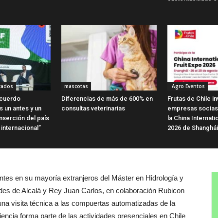
cados
mascotas
Agro Eventos
Acuerdo
Diferencias de más de 600% en
Frutas de Chile in
 un antes y un
consultas veterinarias
empresas socias 
nserción del país
la China Internati
internacional”
2026 de Shanghái
tes en su mayoría extranjeros del Máster en Hidrología y
des de Alcalá y Rey Juan Carlos, en colaboración Rubicon
una visita técnica a las compuertas automatizadas de la
encia forma parte de las actividades presenciales en Chile