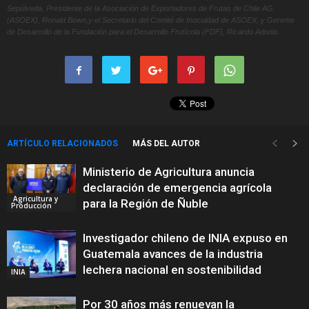
Sepúlveda, Presidente de la Asociación de Exportadores de Frutas de Chile AG
(ASOEX), Ronald Bown,y el Secretario del Comité de Inocuidad de ASOEX, y Gerente
de Desarrollo de la Fundación para el Desarrollo Frutícola (FDF), Ricardo Adonis.
ARTÍCULO RELACIONADOS
MÁS DEL AUTOR
Ministerio de Agricultura anuncia
declaración de emergencia agrícola
Agricultura y
para la Región de Ñuble
Producción
Investigador chileno de INIA expuso en
Guatemala avances de la industria
lechera nacional en sostenibilidad
INIA
Por 30 años más renuevan la