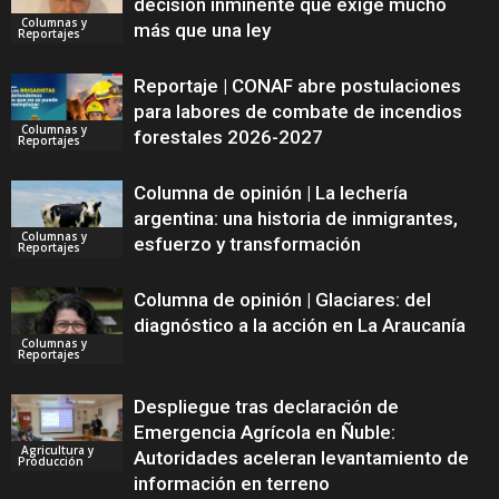
decisión inminente que exige mucho
Columnas y
más que una ley
Reportajes
Reportaje | CONAF abre postulaciones
para labores de combate de incendios
Columnas y
forestales 2026-2027
Reportajes
Columna de opinión | La lechería
argentina: una historia de inmigrantes,
Columnas y
esfuerzo y transformación
Reportajes
Columna de opinión | Glaciares: del
diagnóstico a la acción en La Araucanía
Columnas y
Reportajes
Despliegue tras declaración de
Emergencia Agrícola en Ñuble:
Agricultura y
Autoridades aceleran levantamiento de
Producción
información en terreno