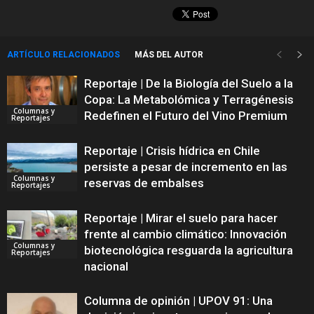
ARTÍCULO RELACIONADOS
MÁS DEL AUTOR
Reportaje | De la Biología del Suelo a la
Copa: La Metabolómica y Terragénesis
Columnas y
Redefinen el Futuro del Vino Premium
Reportajes
Reportaje | Crisis hídrica en Chile
persiste a pesar de incremento en las
Columnas y
reservas de embalses
Reportajes
Reportaje | Mirar el suelo para hacer
frente al cambio climático: Innovación
Columnas y
biotecnológica resguarda la agricultura
Reportajes
nacional
Columna de opinión | UPOV 91: Una