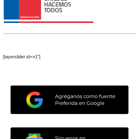
[layerslider id=»1″]