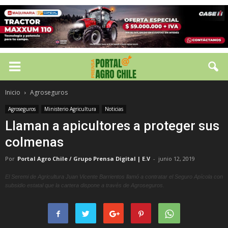
Inicio
Agroseguros
Agroseguros
Ministerio Agricultura
Noticias
Llaman a apicultores a proteger sus
colmenas
Por
Portal Agro Chile / Grupo Prensa Digital | E.V
-
junio 12, 2019
El Seremi de Agricultura Juan Vicente Barrientos llamó a contratar el Seguro Apícola con
subsidio estatal que la cartera dispone a través de Agroseguros.