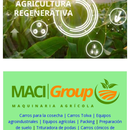
Carros para la cosecha
|
Carros Tolva
|
Equipos
agroindustriales
|
Equipos agrícolas
|
Packing
|
Preparación
de suelo
|
Trituradora de podas
|
Carros cónicos de